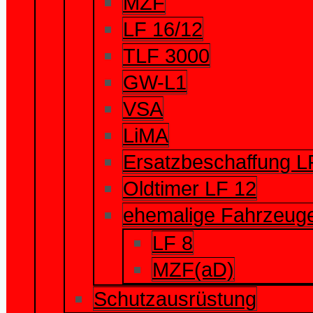
MZF
LF 16/12
TLF 3000
GW-L1
VSA
LiMA
Ersatzbeschaffung L
Oldtimer LF 12
ehemalige Fahrzeug
LF 8
MZF(aD)
Schutzausrüstung