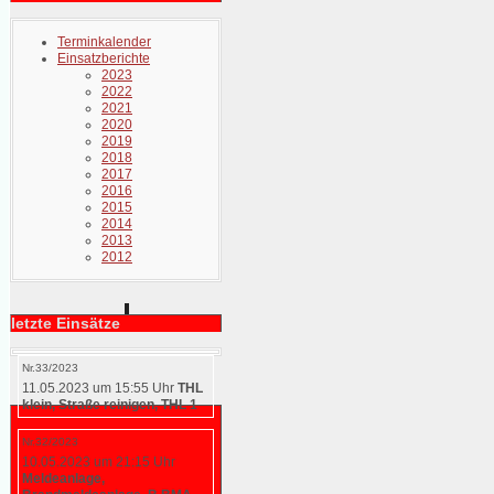
Terminkalender
Einsatzberichte
2023
2022
2021
2020
2019
2018
2017
2016
2015
2014
2013
2012
letzte Einsätze
Nr.33/2023
11.05.2023 um 15:55 Uhr
THL
klein, Straße reinigen, THL 1
Nr.32/2023
10.05.2023 um 21:15 Uhr
Meldeanlage,