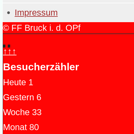
Impressum
© FF Bruck i. d. OPf
↑↑↑
Besucherzähler
Heute
1
Gestern
6
Woche
33
Monat
80