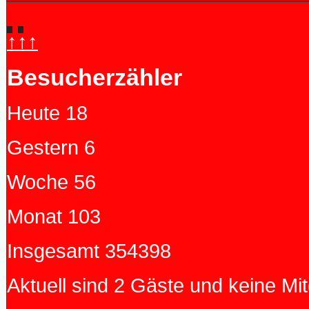
↑↑↑
Besucherzähler
Heute
18
Gestern
6
Woche
56
Monat
103
Insgesamt
354398
Aktuell sind 2 Gäste und keine Mit