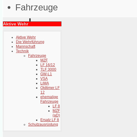
Fahrzeuge
Aktive Wehr
Aktive Wehr
Die Wehrführung
Mannschaft
Technik
Fahrzeuge
MZF
LF 16/12
TLF 3000
GW-L1
VSA
LiMA
Oldtimer LF
12
ehemalige
Fahrzeuge
LF 8
MZF
(aD)
Ersatz LF 8
Schutzausrüstung