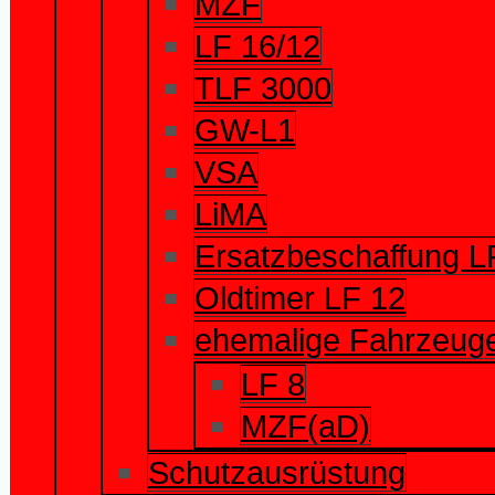
MZF
LF 16/12
TLF 3000
GW-L1
VSA
LiMA
Ersatzbeschaffung L
Oldtimer LF 12
ehemalige Fahrzeug
LF 8
MZF(aD)
Schutzausrüstung