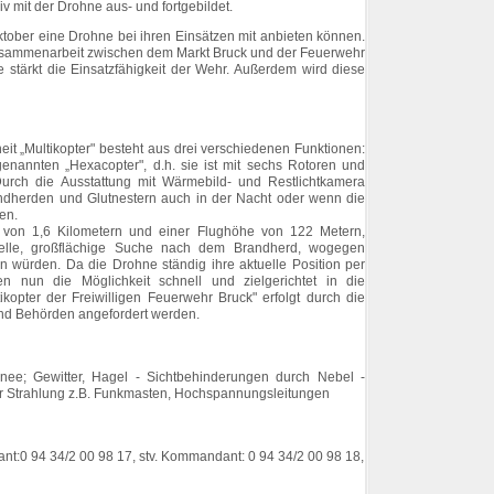
 mit der Drohne aus- und fortgebildet.
Oktober eine Drohne bei ihren Einsätzen mit anbieten können.
 Zusammenarbeit zwischen dem Markt Bruck und der Feuerwehr
e stärkt die Einsatzfähigkeit der Wehr. Außerdem wird diese
t „Multikopter" besteht aus drei verschiedenen Funktionen:
genannten „Hexacopter", d.h. sie ist mit sechs Rotoren und
Durch die Ausstattung mit Wärmebild- und Restlichtkamera
ndherden und Glutnestern auch in der Nacht oder wenn die
en.
e von 1,6 Kilometern und einer Flughöhe von 122 Metern,
nelle, großflächige Suche nach dem Brandherd, wogegen
 würden. Da die Drohne ständig ihre aktuelle Position per
en nun die Möglichkeit schnell und zielgerichtet in die
kopter der Freiwilligen Feuerwehr Bruck" erfolgt durch die
 und Behörden angefordert werden.
nee; Gewitter, Hagel - Sichtbehinderungen durch Nebel -
er Strahlung z.B. Funkmasten, Hochspannungsleitungen
nt:0 94 34/2 00 98 17, stv. Kommandant: 0 94 34/2 00 98 18,