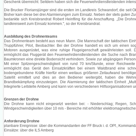
Geschenk überreicht. Seitdem haben sich die Feuerwehrdienstleistenden intensiv
Die Brucker Floriansjünger sind die ersten im Landkreis Schwandorf, die seit 
Bisher kam diese bei drei Alarmierungen zum Einsatz. Neben der stets guten
bedankte sich Kreisbrandrat Robert Heinfling für die Anschaffung. „Die Drohn
landkreisweit zum Einsatz kommen.", so der Kreisbrandrat.
Ausbildung des Drohnenteams
Das Drohnenteam besteht aus neun Mann. Die Mannschaft der taktischen Einhei
Truppführer, Pilot, Beobachter. Bei der Drohne handelt es sich um einen so
Motoren ausgerüstet, was eine ruhige Flugeigenschaft gewährleisten soll. 
ermöglicht das Fluggerät den Feuerwehrdienstleistenden die Suche nach Bra
Baumkronen eine direkte Bodensicht verhindern. Sowie zur abgängigen Person
Mit einer Spitzengeschwindigkeit von rund 70 km/Stunde, einer Reichweit
ermöglicht das Gerät den Einsatzkräften bei einem Waldbrand eine sch
bodengebundene Kräfte hierfür einen weitaus größeren Zeitaufwand benötigen
Satellit ermittelt und dies an den Bediener weitergibt, haben die Wehr
Brandbekämpfung einzusteigen. Die Alarmierung der taktischen Einheit „Multi
Integrierte Leitstelle Amberg und kann von verschiedenen Hilfsorganisationen
Grenzen der Drohne
Die Drohne kann nicht eingesetzt werden bei: - Niederschlag; Regen, Sch
Windgeschwindigkeiten über 10 m/s - Bereiche mit erhöhter elektromagnetisch
Anforderung Drohne
planbare Ereignisse: über die Kommandanten der FF Bruck i. d. OPf., Kommanda
Einsätze: über die ILS Amberg