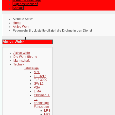
vorherige Hompage
Jugendfeuerwehr
Kontakt
Aktuelle Seite:
Home
Aktive Wehr
Feuerwehr Bruck stellte offiziell die Drohne in den Dienst
Aktive Wehr
Aktive Wehr
Die Wehrführung
Mannschaft
Technik
Fahrzeuge
MZF
LF 16/12
TLF 3000
GW-L1
VSA
LiMA
Oldtimer LF
12
ehemalige
Fahrzeuge
LF 8
MZF