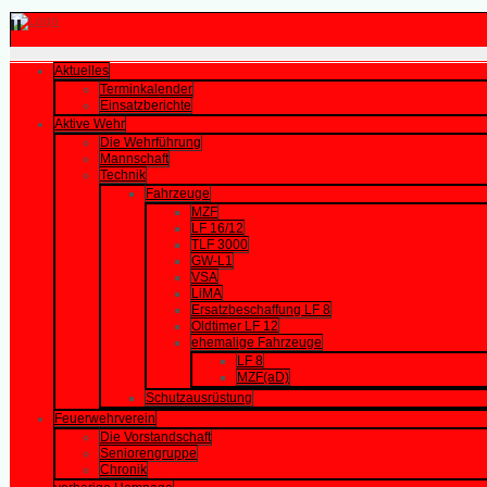
Aktuelles
Terminkalender
Einsatzberichte
Aktive Wehr
Die Wehrführung
Mannschaft
Technik
Fahrzeuge
MZF
LF 16/12
TLF 3000
GW-L1
VSA
LiMA
Ersatzbeschaffung LF 8
Oldtimer LF 12
ehemalige Fahrzeuge
LF 8
MZF(aD)
Schutzausrüstung
Feuerwehrverein
Die Vorstandschaft
Seniorengruppe
Chronik