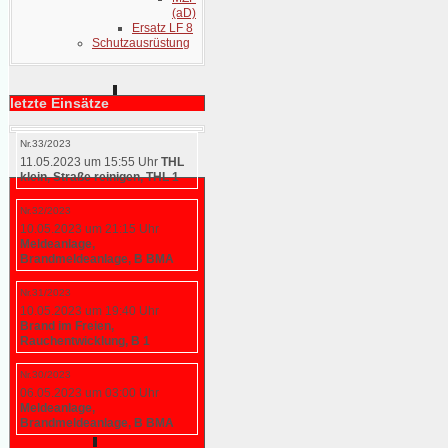
(aD)
Ersatz LF 8
Schutzausrüstung
letzte Einsätze
Nr.33/2023
11.05.2023 um 15:55 Uhr
THL
klein, Straße reinigen, THL 1
Nr.32/2023
10.05.2023 um 21:15 Uhr
Meldeanlage,
Brandmeldeanlage, B BMA
Nr.31/2023
10.05.2023 um 19:40 Uhr
Brand im Freien,
Rauchentwicklung, B 1
Nr.30/2023
06.05.2023 um 03:00 Uhr
Meldeanlage,
Brandmeldeanlage, B BMA