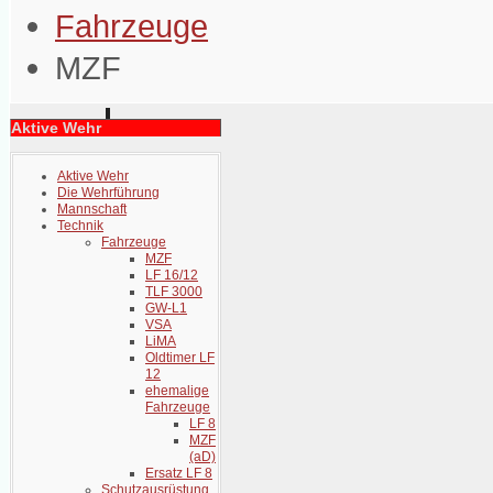
Fahrzeuge
MZF
Aktive Wehr
Aktive Wehr
Die Wehrführung
Mannschaft
Technik
Fahrzeuge
MZF
LF 16/12
TLF 3000
GW-L1
VSA
LiMA
Oldtimer LF
12
ehemalige
Fahrzeuge
LF 8
MZF
(aD)
Ersatz LF 8
Schutzausrüstung