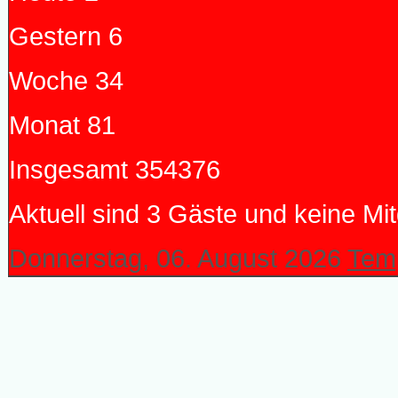
Gestern
6
Woche
34
Monat
81
Insgesamt
354376
Aktuell sind 3 Gäste und keine Mit
Donnerstag, 06. August 2026
Temp