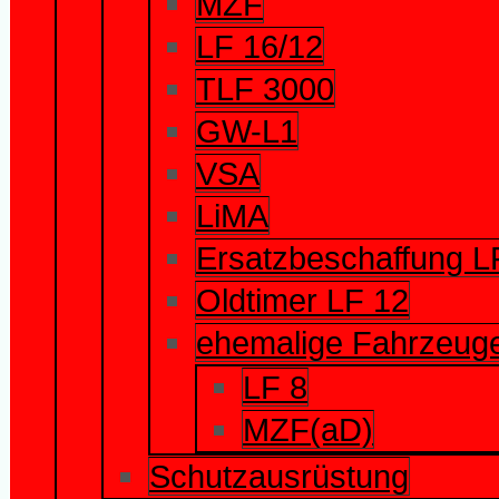
MZF
LF 16/12
TLF 3000
GW-L1
VSA
LiMA
Ersatzbeschaffung L
Oldtimer LF 12
ehemalige Fahrzeug
LF 8
MZF(aD)
Schutzausrüstung