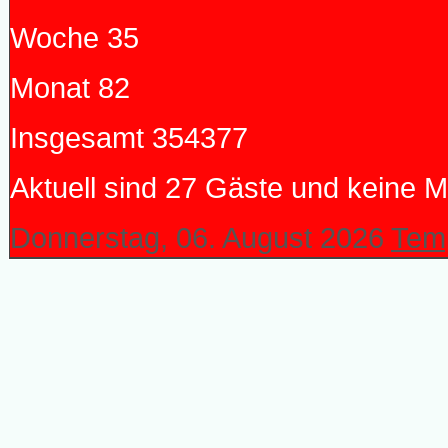
Woche
35
Monat
82
Insgesamt
354377
Aktuell sind 27 Gäste und keine Mi
Donnerstag, 06. August 2026
Temp