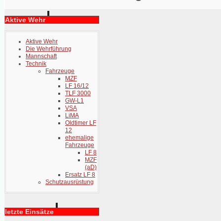
Aktive Wehr
Aktive Wehr
Die Wehrführung
Mannschaft
Technik
Fahrzeuge
MZF
LF 16/12
TLF 3000
GW-L1
VSA
LiMA
Oldtimer LF
12
ehemalige
Fahrzeuge
LF 8
MZF
(aD)
Ersatz LF 8
Schutzausrüstung
letzte Einsätze