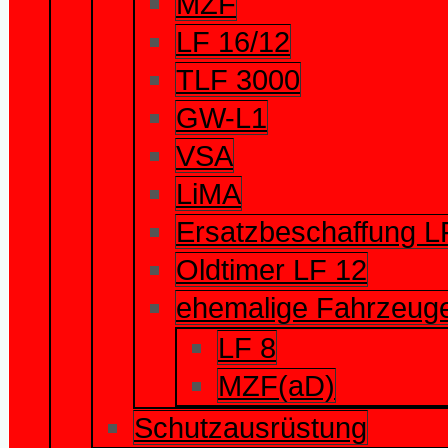
MZF
LF 16/12
TLF 3000
GW-L1
VSA
LiMA
Ersatzbeschaffung L
Oldtimer LF 12
ehemalige Fahrzeug
LF 8
MZF(aD)
Schutzausrüstung