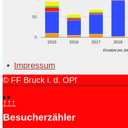
50
0
2015
2016
2017
2018
Einsätze pro Jah
Impressum
© FF Bruck i. d. OPf
↑↑↑
Besucherzähler