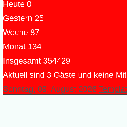
Heute
0
Gestern
25
Woche
87
Monat
134
Insgesamt
354429
Aktuell sind 3 Gäste und keine Mit
Sonntag, 09. August 2026
Templat