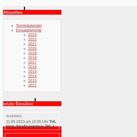
Aktuelles
Terminkalender
Einsatzberichte
2023
2022
2021
2020
2019
2018
2017
2016
2015
2014
2013
2012
letzte Einsätze
Nr.33/2023
11.05.2023 um 15:55 Uhr
THL
klein, Straße reinigen, THL 1
Nr.32/2023