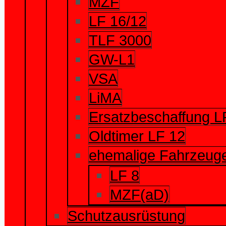
MZF
LF 16/12
TLF 3000
GW-L1
VSA
LiMA
Ersatzbeschaffung L
Oldtimer LF 12
ehemalige Fahrzeug
LF 8
MZF(aD)
Schutzausrüstung