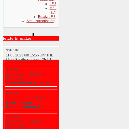
LF 8
MZF
(aD)
Ersatz LF 8
Schutzausrüstung
letzte Einsätze
Nr.33/2023
11.05.2023 um 15:55 Uhr
THL
klein, Straße reinigen, THL 1
Nr.32/2023
10.05.2023 um 21:15 Uhr
Meldeanlage,
Brandmeldeanlage, B BMA
Nr.31/2023
10.05.2023 um 19:40 Uhr
Brand im Freien,
Rauchentwicklung, B 1
Nr.30/2023
06.05.2023 um 03:00 Uhr
Meldeanlage,