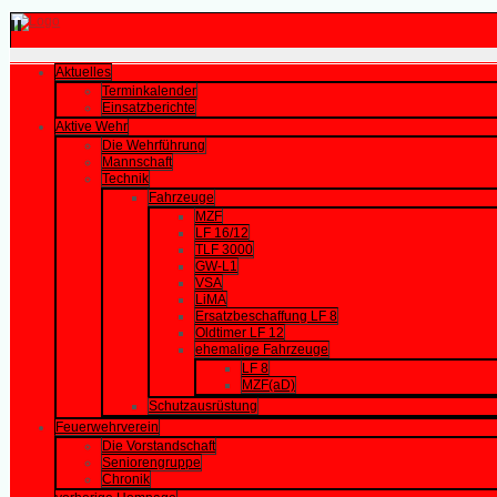
Aktuelles
Terminkalender
Einsatzberichte
Aktive Wehr
Die Wehrführung
Mannschaft
Technik
Fahrzeuge
MZF
LF 16/12
TLF 3000
GW-L1
VSA
LiMA
Ersatzbeschaffung LF 8
Oldtimer LF 12
ehemalige Fahrzeuge
LF 8
MZF(aD)
Schutzausrüstung
Feuerwehrverein
Die Vorstandschaft
Seniorengruppe
Chronik