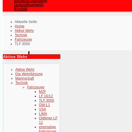
vorherige Hompage
Jugendfeuerwehr
Kontakt
Aktuelle Seite:
Home
Aktive Wehr
Technik
Fahrzeuge
TLF 3000
Aktive Wehr
Aktive Wehr
Die Wehrführung
Mannschaft
Technik
Fahrzeuge
MZF
LF 16/12
TLF 3000
GW-L1
VSA
LiMA
Oldtimer LF
12
ehemalige
Fahrzeuge