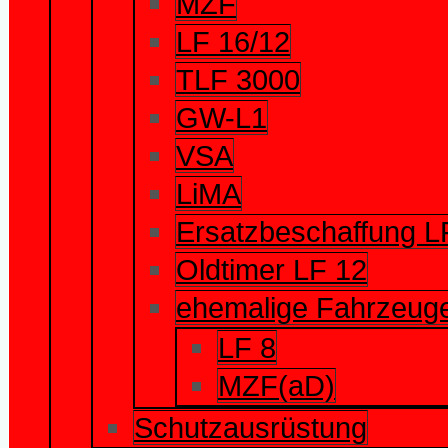
MZF
LF 16/12
TLF 3000
GW-L1
VSA
LiMA
Ersatzbeschaffung L
Oldtimer LF 12
ehemalige Fahrzeug
LF 8
MZF(aD)
Schutzausrüstung