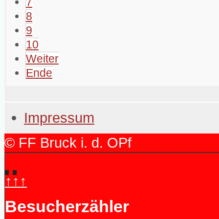
7
8
9
10
Weiter
Ende
Impressum
© FF Bruck i. d. OPf
↑↑↑
Besucherzähler