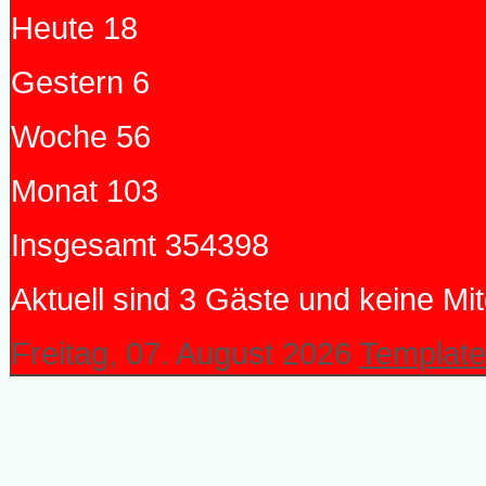
Heute
18
Gestern
6
Woche
56
Monat
103
Insgesamt
354398
Aktuell sind 3 Gäste und keine Mit
Freitag, 07. August 2026
Template