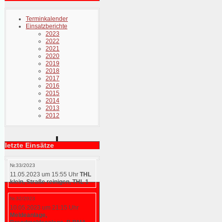
Terminkalender
Einsatzberichte
2023
2022
2021
2020
2019
2018
2017
2016
2015
2014
2013
2012
letzte Einsätze
Nr.33/2023
11.05.2023 um 15:55 Uhr
THL
klein, Straße reinigen, THL 1
Nr.32/2023
10.05.2023 um 21:15 Uhr
Meldeanlage,