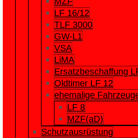
MZF
LF 16/12
TLF 3000
GW-L1
VSA
LiMA
Ersatzbeschaffung L
Oldtimer LF 12
ehemalige Fahrzeug
LF 8
MZF(aD)
Schutzausrüstung