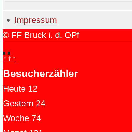
Impressum
© FF Bruck i. d. OPf
↑↑↑
Besucherzähler
Heute
12
Gestern
24
Woche
74