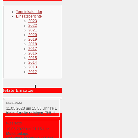
Terminkalender
Einsatzberichte
2023
2022
2021
2020
2019
2018
2017
2016
2015
2014
2013
2012
letzte Einsätze
Nr.33/2023
11.05.2023 um 15:55 Uhr
THL
klein, Straße reinigen, THL 1
Nr.32/2023
10.05.2023 um 21:15 Uhr
Meldeanlage,