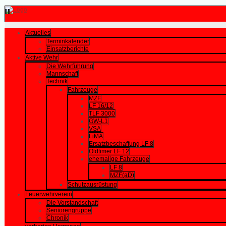
Aktuelles
Terminkalender
Einsatzberichte
Aktive Wehr
Die Wehrführung
Mannschaft
Technik
Fahrzeuge
MZF
LF 16/12
TLF 3000
GW-L1
VSA
LiMA
Ersatzbeschaffung LF 8
Oldtimer LF 12
ehemalige Fahrzeuge
LF 8
MZF(aD)
Schutzausrüstung
Feuerwehrverein
Die Vorstandschaft
Seniorengruppe
Chronik