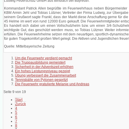
Ludwig Feuerschutz GmbH aus Bindlach bei Bayreuth.
Kommandant Patrick Allen begrüßte im Feuerwehrhaus neben Bürgermeister H
KBM Armin Jehl und Tobias Lützner, Vertreter der Firma Ludwig, zur Übergabe 
seinem Grußwort sagte Frankl, dass der Markt diese Anschaffung gerne für die
45 Helme im wert von rund 12000 Euro gekauft. Die Feuerwehrmitglieder ents
Es handelt sich dabei um einen Vollschutzhelm bzw. um einen 3/4-Schutzhelm
wichtigste Gut, das geschützt werden muss, so Tobias Lützner. Weiter informi
erfüllen. Die Feuerwehrhelme setzen mit dem neuartigen, sportlich-dynamisc
für guten Tragekomfort großen Wert gelegt. Die Aktiven und Jugendlichen freue
Quelle: Mittelbayerische Zeitung
Um die Feuerwehr verdient gemacht
Die Truppausbildung gemeistert
Sicherheit in der Adventszeit erhöhen
Ein hohes Leistungsniveau gezeigt
Übung verbessert die Zusammenarbeit
Tennisbälle von Pylonen gespritzt
Die Feuerwehr gratulierte Melanie und Andreas
Seite 9 von 19
Start
Zurück
4
5
6
7
8