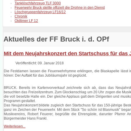
Tanklöschfahrzeug TLF 3000
Feuerwehr Bruck stellte offiziell die Drohne in den Dienst
Löschgruppenfahrzeug LF16/12
Chronik
Oldtimer LF 12
Aktuelles der FF Bruck i. d. OPf
Mit dem Neujahrskonzert den Startschuss für das
Veröffentlicht: 09. Januar 2018
Die Festdamen lassen die Feuerwehrhymne erklingen, die Blaskapelle lässt 
hören: Der Auftakt für das Jubiläumsjahr ist geglückt.
BRUCK. Bereits im Kartenvorverkauf zeichnete sich ab, dass das Neujahr
besuchten das Freizeitzentrum. Zum Glockenschlag um 20 Uhr zogen die Musik
die voll besetzte Halle ein. Der gleiche Applaus galt dem Dirigenten und musik
Programm gestaltet.
Das Neujahrskonzert bildete zugleich den Startschuss für das 150-jährige Be
ganz im Zeichen der Feuerwehr. Mit dem Stück "So schön ist Blasmusik" bega
Musikvereins, Robert Feuerer, begrüßte die Ehrengäste, darunter Pfarrer
Bürgermeister Hans Frankl.
Weiterlesen...