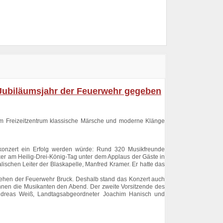
 Jubiläumsjahr der Feuerwehr gegeben
im Freizeitzentrum klassische Märsche und moderne Klänge
skonzert ein Erfolg werden würde: Rund 320 Musikfreunde
er am Heilig-Drei-König-Tag unter dem Applaus der Gäste in
alischen Leiter der Blaskapelle, Manfred Kramer. Er hatte das
stehen der Feuerwehr Bruck. Deshalb stand das Konzert auch
nnen die Musikanten den Abend. Der zweite Vorsitzende des
 Andreas Weiß, Landtagsabgeordneter Joachim Hanisch und