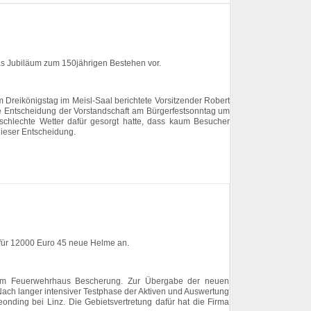
das Jubiläum zum 150jährigen Bestehen vor.
Dreikönigstag im Meisl‐Saal berichtete Vorsitzender Robert
ie Entscheidung der Vorstandschaft am Bürgerfestsonntag um
chlechte Wetter dafür gesorgt hatte, dass kaum Besucher
dieser Entscheidung.
e für 12000 Euro 45 neue Helme an.
 im Feuerwehrhaus Bescherung. Zur Übergabe der neuen
ach langer intensiver Testphase der Aktiven und Auswertung
nding bei Linz. Die Gebietsvertretung dafür hat die Firma