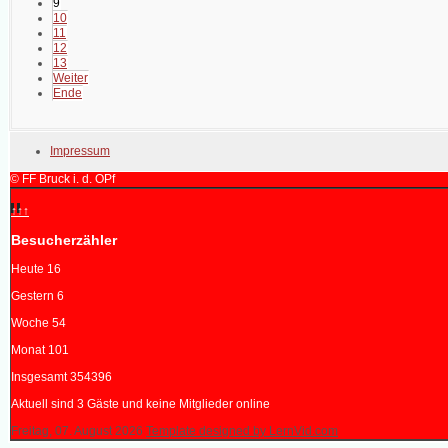
9
10
11
12
13
Weiter
Ende
Impressum
© FF Bruck i. d. OPf
↑↑↑
Besucherzähler
Heute
16
Gestern
6
Woche
54
Monat
101
Insgesamt
354396
Aktuell sind 3 Gäste und keine Mitglieder online
Freitag, 07. August 2026
Template designed by LernVid.com