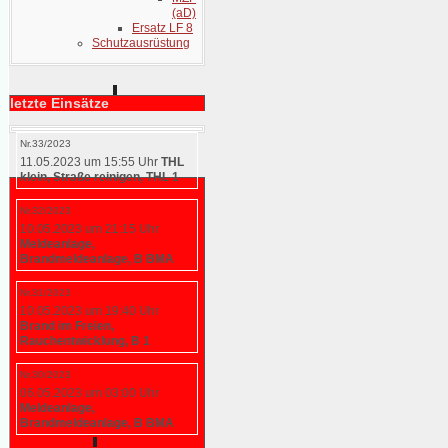
(aD)
Ersatz LF 8
Schutzausrüstung
letzte Einsätze
Nr.33/2023
11.05.2023 um 15:55 Uhr
THL
klein, Straße reinigen, THL 1
Nr.32/2023
10.05.2023 um 21:15 Uhr
Meldeanlage,
Brandmeldeanlage, B BMA
Nr.31/2023
10.05.2023 um 19:40 Uhr
Brand im Freien,
Rauchentwicklung, B 1
Nr.30/2023
06.05.2023 um 03:00 Uhr
Meldeanlage,
Brandmeldeanlage, B BMA