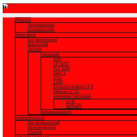
Aktuelles
Terminkalender
Einsatzberichte
Aktive Wehr
Die Wehrführung
Mannschaft
Technik
Fahrzeuge
MZF
LF 16/12
TLF 3000
GW-L1
VSA
LiMA
Ersatzbeschaffung LF 8
Oldtimer LF 12
ehemalige Fahrzeuge
LF 8
MZF(aD)
Schutzausrüstung
Feuerwehrverein
Die Vorstandschaft
Seniorengruppe
Chronik