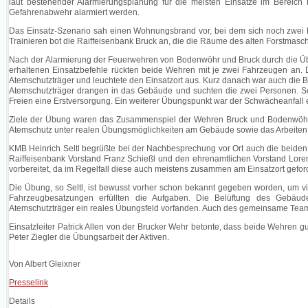
laut bestehender Alarmierungsplanung für die meisten Einsätze im Berei
Gefahrenabwehr alarmiert werden.
Das Einsatz-Szenario sah einen Wohnungsbrand vor, bei dem sich noch zwei
Trainieren bot die Raiffeisenbank Bruck an, die die Räume des alten Forstmaschi
Nach der Alarmierung der Feuerwehren von Bodenwöhr und Bruck durch die Übu
erhaltenen Einsatzbefehle rückten beide Wehren mit je zwei Fahrzeugen an. Di
Atemschutzträger und leuchtete den Einsatzort aus. Kurz danach war auch die Br
Atemschutzträger drangen in das Gebäude und suchten die zwei Personen. S
Freien eine Erstversorgung. Ein weiterer Übungspunkt war der Schwächeanfall e
Ziele der Übung waren das Zusammenspiel der Wehren Bruck und Bodenwöhr 
Atemschutz unter realen Übungsmöglichkeiten am Gebäude sowie das Arbeiten 
KMB Heinrich Seltl begrüßte bei der Nachbesprechung vor Ort auch die beiden
Raiffeisenbank Vorstand Franz Schießl und den ehrenamtlichen Vorstand Lo
vorbereitet, da im Regelfall diese auch meistens zusammen am Einsatzort geford
Die Übung, so Seltl, ist bewusst vorher schon bekannt gegeben worden, um vi
Fahrzeugbesatzungen erfüllten die Aufgaben. Die Belüftung des Gebäud
Atemschutzträger ein reales Übungsfeld vorfanden. Auch des gemeinsame Tea
Einsatzleiter Patrick Allen von der Brucker Wehr betonte, dass beide Wehren
Peter Ziegler die Übungsarbeit der Aktiven.
Von Albert Gleixner
Presselink
Details