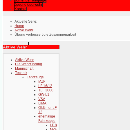
vorherige Hompage
Jugendfeuerwehr
Kontakt
Aktuelle Seite:
Home
Aktive Wehr
Übung verbessert die Zusammenarbeit
Aktive Wehr
Aktive Wehr
Die Wehrführung
Mannschaft
Technik
Fahrzeuge
MZF
LF 16/12
TLF 3000
GW-L1
VSA
LiMA
Oldtimer LF
12
ehemalige
Fahrzeuge
LF 8
MZF