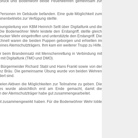
ch Bruck und Bodenwöhr beide Feuerwehren gemeinsam zur
 Personen im Gebäude befanden. Eine gute Möglichkeit zum
nenbetriebs zur Verfügung stellte.
ngsleitung von KBM Heinrich Seltl über Digitalfunk und die
e Bodenwöhrer Wehr leistete den Erstangriff, stellte gleich
ucker Wehr eingetroffen und unterstützte den Erstangriff. Die
chnell waren die beiden Puppen geborgen und erhielten im
ines Atemschutzträgers. Ihm kam ein weiterer Trupp zu Hilfe.
beim Brandeinsatz mit Menschenrettung in Verbindung mit
mit Digitalfunk (TMO und DMO).
 Bürgermeister Richard Stabl und Hans Frankl sowie von der
renz Bräu. Die gemeinsame Übung wurde von beiden Wehren
ert sind.
elen Aktiven die Möglichkeiten zur Teilnahme zu geben. Die
es wurde absichtlich erst am Ende gemacht, damit die
m der Atemschutzträger habe gut zusammengearbeitet.
 gut zusammengewirkt haben. Für die Bodenwöhrer Wehr lobte