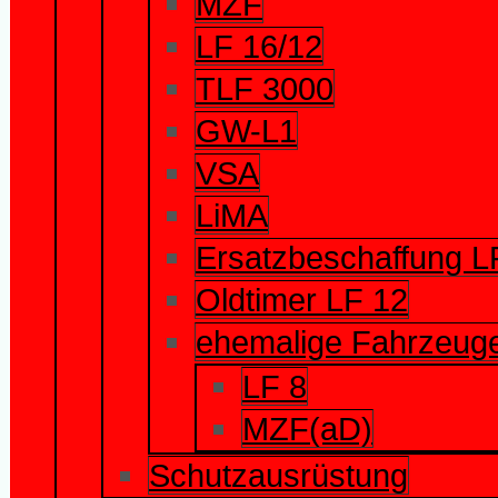
MZF
LF 16/12
TLF 3000
GW-L1
VSA
LiMA
Ersatzbeschaffung L
Oldtimer LF 12
ehemalige Fahrzeug
LF 8
MZF(aD)
Schutzausrüstung