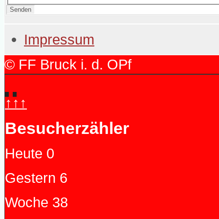
Senden
Impressum
© FF Bruck i. d. OPf
↑↑↑
Besucherzähler
Heute
0
Gestern
6
Woche
38