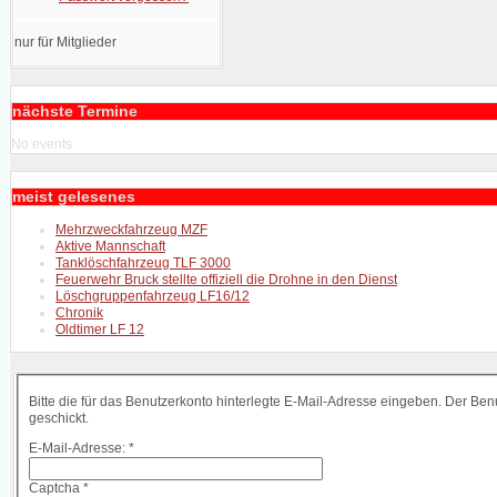
nur für Mitglieder
nächste Termine
No events
meist gelesenes
Mehrzweckfahrzeug MZF
Aktive Mannschaft
Tanklöschfahrzeug TLF 3000
Feuerwehr Bruck stellte offiziell die Drohne in den Dienst
Löschgruppenfahrzeug LF16/12
Chronik
Oldtimer LF 12
Bitte die für das Benutzerkonto hinterlegte E-Mail-Adresse eingeben. Der B
geschickt.
E-Mail-Adresse:
*
Captcha
*