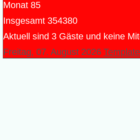
Monat
85
Insgesamt
354380
Aktuell sind 3 Gäste und keine Mit
Freitag, 07. August 2026
Template