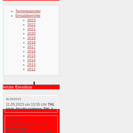
Terminkalender
Einsatzberichte
2023
2022
2021
2020
2019
2018
2017
2016
2015
2014
2013
2012
letzte Einsätze
Nr.33/2023
11.05.2023 um 15:55 Uhr
THL
klein, Straße reinigen, THL 1
Nr.32/2023
10.05.2023 um 21:15 Uhr
Meldeanlage,