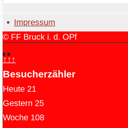
Impressum
© FF Bruck i. d. OPf
↑↑↑
Besucherzähler
Heute
21
Gestern
25
Woche
108