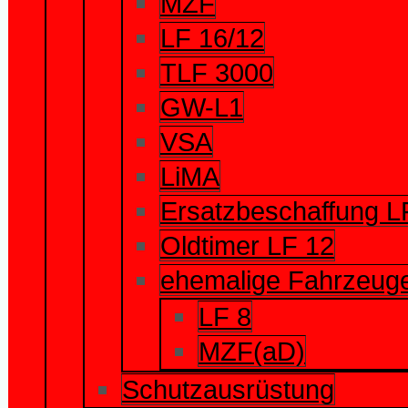
MZF
LF 16/12
TLF 3000
GW-L1
VSA
LiMA
Ersatzbeschaffung L
Oldtimer LF 12
ehemalige Fahrzeug
LF 8
MZF(aD)
Schutzausrüstung