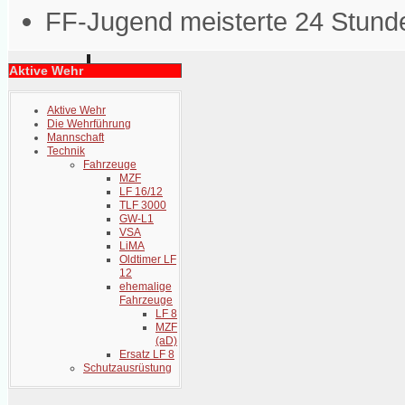
FF-Jugend meisterte 24 Stunde
Aktive Wehr
Aktive Wehr
Die Wehrführung
Mannschaft
Technik
Fahrzeuge
MZF
LF 16/12
TLF 3000
GW-L1
VSA
LiMA
Oldtimer LF
12
ehemalige
Fahrzeuge
LF 8
MZF
(aD)
Ersatz LF 8
Schutzausrüstung